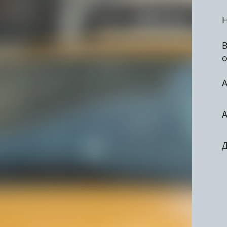
- Порядочность. Если вы забудете в сал
вещи.
о