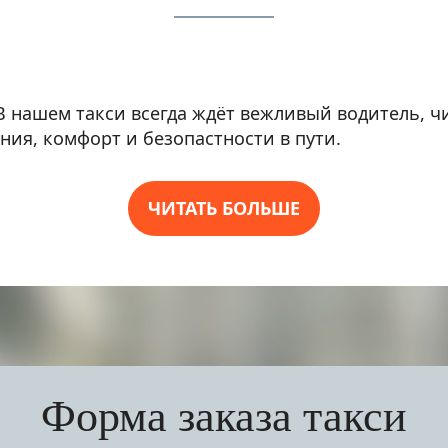
 В нашем такси всегда ждёт вежливый водитель, 
ия, комфорт и безопастности в пути.
​ЧИТАТЬ БОЛЬШЕ
акси всегда вежливые диспетчеры и опытные вод
Форма заказа такси
оматизирован с помощью специального программн
рая прокладывает маршрут. Это позволяет доеха