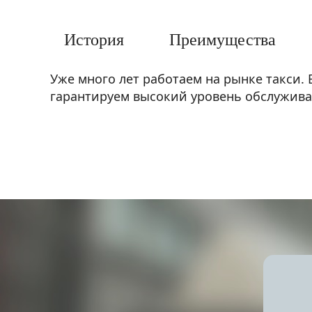
​История
​Преимущества
Уже много лет работаем на рынке такси.
гарантируем высокий уровень обслуживан
- Экономичность. У нас доступные цены.
- Комфорт и профессионализм. В нашем т
- Современный подход. Заказ такси авт
оснащены навигационной системой, кото